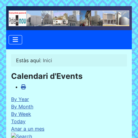
Estàs aquí:
Inici
Calendari d'Events
By Year
By Month
By Week
Today
Anar a un mes